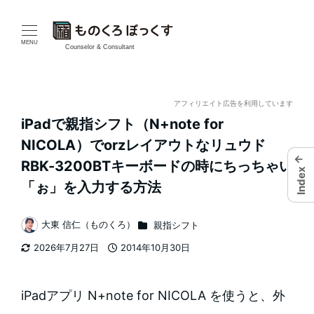
メ
イ
MENU
Counselor & Consultant
ン
コ
アフィリエイト広告を利用しています
iPadで親指シフト（N+note for
ン
NICOLA）でorzレイアウトなリュウド
テ
←
RBK-3200BTキーボードの時にちっちゃい
Index
「ぉ」を入力する方法
ン
ツ
カテゴリー
大東 信仁（ものくろ）
親指シフト
著
へ
2026年7月27日
2014年10月30日
者
更新日
投稿日
移
iPadアプリ N+note for NICOLA を使うと、外
動