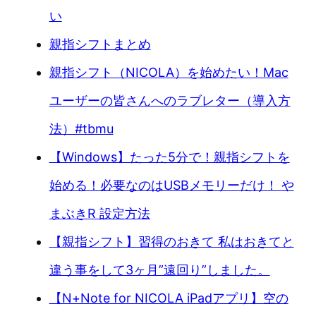
い
親指シフトまとめ
親指シフト（NICOLA）を始めたい！Mac
ユーザーの皆さんへのラブレター（導入方
法）#tbmu
【Windows】たった5分で！親指シフトを
始める！必要なのはUSBメモリーだけ！ や
まぶきR 設定方法
【親指シフト】習得のおきて 私はおきてと
違う事をして3ヶ月”遠回り”しました。
【N+Note for NICOLA iPadアプリ】空の