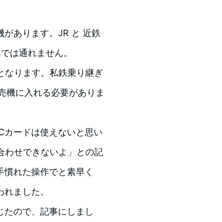
があります。JR と 近鉄
みでは通れません。
となります。私鉄乗り継ぎ
売機に入れる必要がありま
Cカードは使えないと思い
み合わせできないよ」との記
手慣れた操作でと素早く
われました。
じたので、記事にしまし