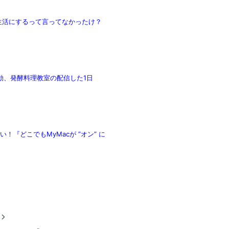
朝起きる生活にするって言ってなかったけ？
発動、発酵料理教室の配信した1日
ない！『どこでもMyMacが ”オン” に
稿