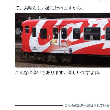
て、素晴らしい旅に行けますから。
こんな出会いもあります。楽しいですよね。
こちらの記事も注目されていま