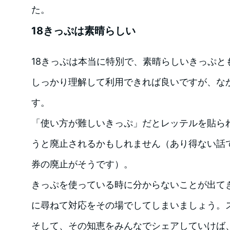
た。
18きっぷは素晴らしい
18きっぷは本当に特別で、素晴らしいきっぷと
しっかり理解して利用できれば良いですが、な
す。
「使い方が難しいきっぷ」だとレッテルを貼ら
うと廃止されるかもしれません（あり得ない話
券の廃止がそうです）。
きっぷを使っている時に分からないことが出て
に尋ねて対応をその場でしてしまいましょう。
そして、その知恵をみんなでシェアしていけば、