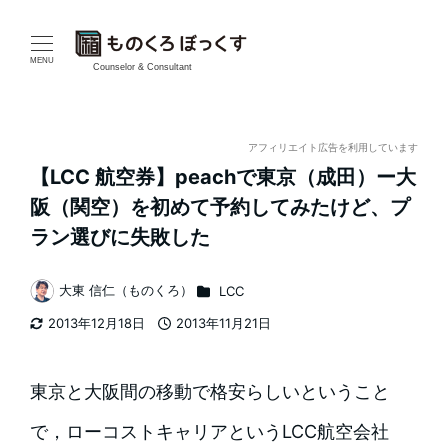
メ
イ
MENU
Counselor & Consultant
ン
コ
アフィリエイト広告を利用しています
【LCC 航空券】peachで東京（成田）ー大
ン
阪（関空）を初めて予約してみたけど、プ
テ
ラン選びに失敗した
ン
カテゴリー
大東 信仁（ものくろ）
LCC
著
ツ
2013年12月18日
2013年11月21日
者
更新日
投稿日
へ
移
東京と大阪間の移動で格安らしいということ
動
で，ローコストキャリアというLCC航空会社