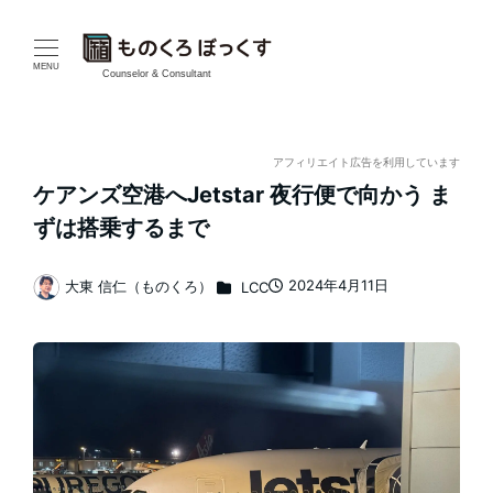
メ
イ
MENU
Counselor & Consultant
ン
コ
アフィリエイト広告を利用しています
ケアンズ空港へJetstar 夜行便で向かう ま
ン
ずは搭乗するまで
テ
カテゴリー
2024年4月11日
大東 信仁（ものくろ）
LCC
ン
投稿日
著
者
ツ
へ
移
動