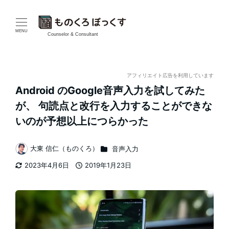
メ
イ
MENU
Counselor & Consultant
ン
コ
アフィリエイト広告を利用しています
Android のGoogle音声入力を試してみた
ン
が、 句読点と改行を入力することができな
テ
いのが予想以上につらかった
ン
カテゴリー
大東 信仁（ものくろ）
音声入力
著
ツ
2023年4月6日
2019年1月23日
者
更新日
投稿日
へ
移
動