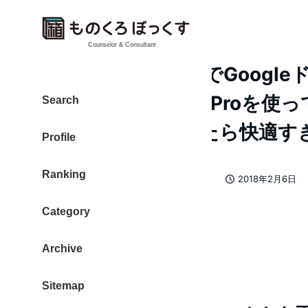
Counselor & Consultant
iPhoneの音声入力でGoog
って、 同時にiPad Proを
Search
の編集を試してみたら快適す
Profile
Ranking
カテゴリー
大東 信仁（ものくろ）
音声入力
2018年2月6日
著
投稿日
者
Category
Archive
Sitemap