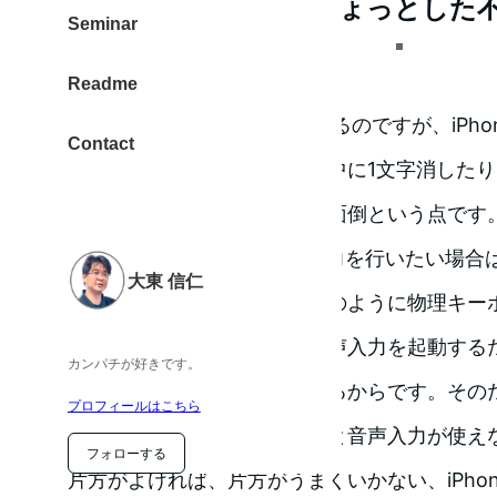
単体の音声入力だとちょっとした
Seminar
Readme
iPhoneの音声入力が優れているのですが、iPh
Contact
ていると困るのが、音声入力中に1文字消した
ボード操作を行いたいときが面倒という点です
一方、iPad Pro単体で音声入力を行いたい場
大東 信仁
を外す必要があります。Macのように物理キー
させる方法がありません。音声入力を起動する
カンパチが好きです。
ボードを表示させる必要があるからです。その
プロフィールはこちら
る外部キーボードを外さないと音声入力が使え
フォローする
片方がよければ、片方がうまくいかない、iPhon