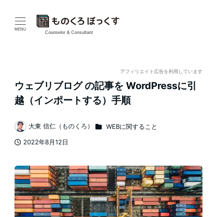
メ
イ
MENU
Counselor & Consultant
ン
コ
アフィリエイト広告を利用しています
ウェブリブログ の記事を WordPressに引
ン
越（インポートする）手順
テ
カテゴリー
大東 信仁（ものくろ）
WEBに関すること
ン
著
2022年8月12日
者
ツ
投稿日
へ
移
動