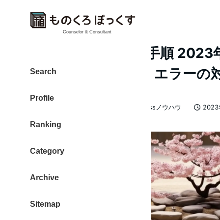
Counselor & Consultant
AWS CLI 初期設定手順 2023年版
locate credentials エラー
Search
Profile
カテゴリー
大東 信仁（ものくろ）
WordPressノウハウ
202
著
投稿日
Ranking
者
Category
Archive
Sitemap