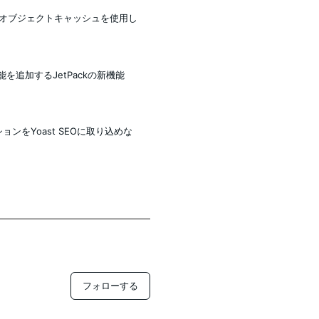
s】永続オブジェクトキャッシュを使用し
能を追加するJetPackの新機能
プションをYoast SEOに取り込めな
フォローする