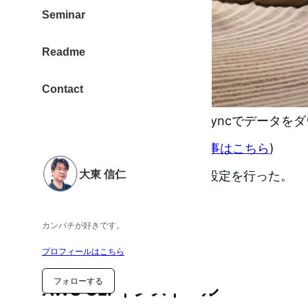
Seminar
Readme
Contact
AWS CLI を使って、AWS s3 syncでデー
ップを実行したい。(
以前の記事はこちら
)
大東 信仁
そのために、AWS CLI の初期設定を行った。
カンパチが好きです。
プロフィールはこちら
フォローする
AWS CLI インストール