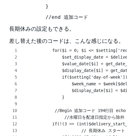
            }

            //end 追加コード
長期休みの設定もできる。
差し替えた後のコードは、こんな感じになる。
            for($i = 0; $i <= $setting['recept
                $set_display_date = $delivery_
                $value_date[$i] = get_date_fro
                $display_date[$i] = get_date_f
                if($setting['day-of-week']){
                    $week_name = $week[$delive
                    $display_date[$i] = $displ
                }
             //Begin 追加コード 194行目 echo '<op
          	 //水曜日を配達日指定から除外
            if(!(3 == (int)$delivery_start_day
           		// 長期休み