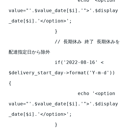
                 	echo '<option 
value="'.$value_date[$i].'">'.$display
_date[$i].'</option>';

            	}

            	// 長期休み 終了 長期休みを
配達指定日から除外

            	if('2022-08-16' < 
$delivery_start_day->format('Y-m-d'))  
{

                 	echo '<option 
value="'.$value_date[$i].'">'.$display
_date[$i].'</option>';

            	}
