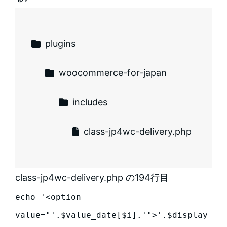
plugins
woocommerce-for-japan
includes
class-jp4wc-delivery.php
class-jp4wc-delivery.php の194行目
echo '<option 
value="'.$value_date[$i].'">'.$display