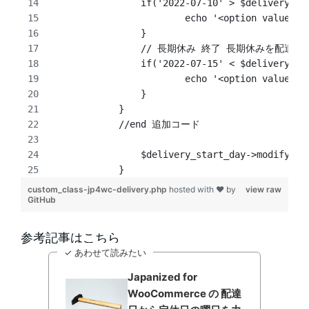
            	if('2022-07-10' > $deliv
                 	echo '<opt
            	}
            	// 長期休み 終了 長期休みを
            	if('2022-07-15' < $deliv
                 	echo '<opt
            	}
            }
            //end 追加コード
                $delivery_start_day->modify('+
            }
custom_class-jp4wc-delivery.php
hosted with ❤ by
view raw
GitHub
参考記事はこちら
✓ あわせて読みたい
Japanized for
WooCommerce の 配達