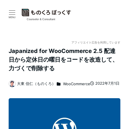
メ
イ
MENU
Counselor & Consultant
ン
コ
アフィリエイト広告を利用しています
Japanized for WooCommerce 2.5 配達
ン
日から定休日の曜日をコードを改造して、
テ
力づくで削除する
ン
カテゴリー
2022年7月1日
大東 信仁（ものくろ）
WooCommerce
投稿日
著
ツ
者
へ
移
動