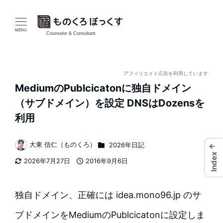
メ
イ
MENU
Counselor & Consultant
ン
コ
アフィリエイト広告を利用しています
MediumのPublcicatonに独自ドメイン
ン
（サブドメイン）を設定 DNSはDozensを
テ
利用
ン
カテゴリー
大東 信仁（ものくろ）
2026年日記
←
著
ツ
Index
2026年7月27日
2016年9月6日
者
更新日
投稿日
へ
移
独自ドメイン、正確には idea.mono96.jp のサ
動
ブドメインをMediumのPublcicatonに設定しま