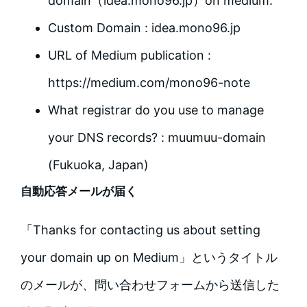
domain（idea.mono96.jp）on medium.
Custom Domain : idea.mono96.jp
URL of Medium publication :
https://medium.com/mono96-note
What registrar do you use to manage
your DNS records? : muumuu-domain
(Fukuoka, Japan)
自動応答メールが届く
「Thanks for contacting us about setting
your domain up on Medium」というタイトル
のメールが、問い合わせフォームから送信した