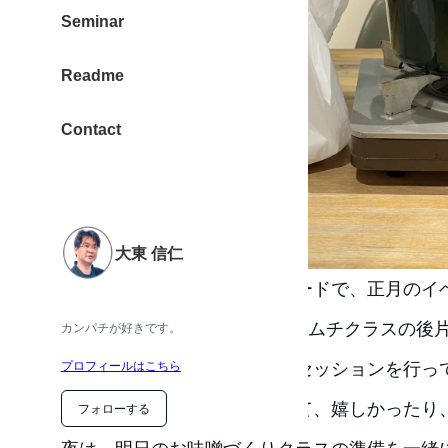
Seminar
Readme
Contact
大東 信仁
今日は午前中は、のんびりモードで、正月のイ
午後から、Kitchen Beeでのキムチクラス
カンパチが好きです。
カウンセリング・セラピーのセッションを行っ
プロフィールはこちら
情がスタートより明るくなって、嬉しかったり
フォローする