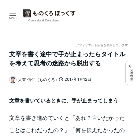
メ
イ
MENU
Counselor & Consultant
ン
コ
アフィリエイト広告を利用しています
文章を書く途中で手が止まったらタイトル
ン
を考えて思考の迷路から脱出する
←
テ
Index
2017年1月12日
大東 信仁（ものくろ）
ン
投稿日
著
者
ツ
文章を書いているときに、手が止まってしまう
へ
文章を書き進めていくと「あれ？言いたかった
移
ことはこれだったの？」「何を伝えたかったの
動