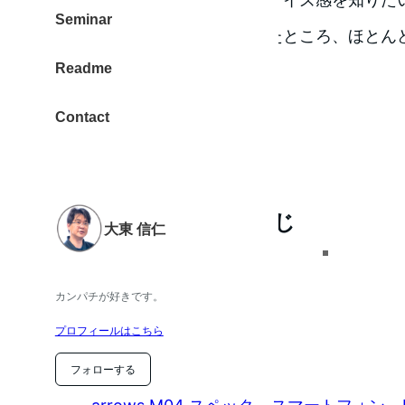
Seminar
公表されている仕様から調べたところ、ほとん
Readme
ォンを見つけました。
Contact
arrows M04とほぼ同じ
大東 信仁
カンパチが好きです。
富士通の arrows M04 です。
プロフィールはこちら
関連 :
フォローする