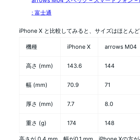
arrows M04 スペック – スマートフォン –
: 富士通
iPhone X と比較してみると、サイズはほとん
機種
iPhone X
arrows M04
高さ (mm)
143.6
144
幅 (mm)
70.9
71
厚さ (mm)
7.7
8.0
重さ (g)
174
148
高さが 0.4 mm、幅が0.1 mm、iPhone X