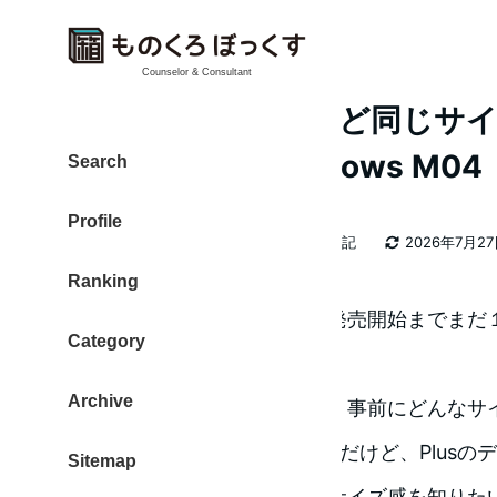
Counselor & Consultant
iPhone X とほとんど同じ
ォンを見つけた arrows M04
Search
Profile
カテゴリー
大東 信仁（ものくろ）
2026年日記
2026年7月2
著
更新日
Ranking
者
発表はされたものの、予約と発売開始までまだ１ヶ月
Category
（テン）です。
Archive
早く手にしたい気持ちですが、事前にどんなサ
「iPhone7やiPhone8のサイズだけど、Plu
Sitemap
した」と聞くものの、実際のサイズ感を知りた