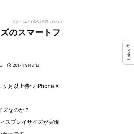
アフィリエイト広告を利用しています
サイズのスマートフ
←
Index
7日
2017年9月21日
投稿日
以上待つ iPhone X
イズなのか？
sのディスプレイサイズが実現
いわけです。