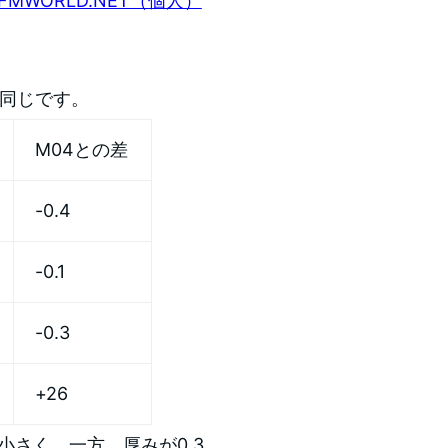
 FMWORLD.NET（個人）
ど同じです。
M04との差
-0.4
-0.1
-0.3
+26
の方が小さく、一方、厚みが0.3