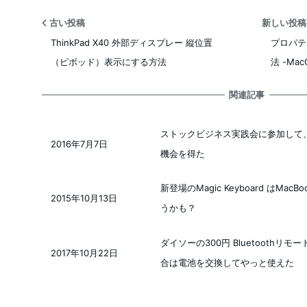
古い投稿
新しい投
ThinkPad X40 外部ディスプレー 縦位置
プロパテ
（ピボッド）表示にする方法
法 -MacO
関連記事
ストックビジネス実践会に参加して
2016年7月7日
投稿日
機会を得た
新登場のMagic Keyboard はM
2015年10月13日
投稿日
うかも？
ダイソーの300円 Bluetooth
2017年10月22日
投稿日
合は電池を交換してやっと使えた