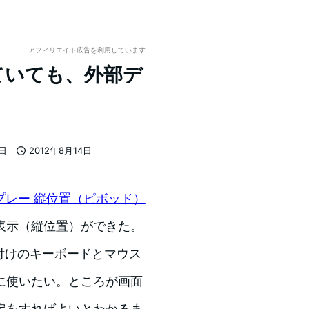
アフィリエイト広告を利用しています
閉じていても、外部デ
7日
2012年8月14日
投稿日
ィスプレー 縦位置（ピボッド）
表示（縦位置）ができた。
外付けのキーボードとマウス
に使いたい。ところが画面
定をすればよいとわかるま