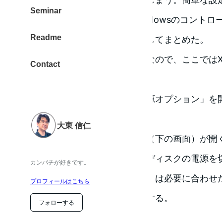
Seminar
で、1時間以上かかった。Windowsのコント
Readme
とは、忘れないためにメモにしてまとめた。
ThinkPadX40はWindowsXPなので、ここで
Contact
「コントロールパネル」ー電源オプション」を
大東 信仁
電源オプションのプロパティ（下の画面）が開
タの電源を切る」・「ハードディスクの電源を
カンパチが好きです。
バイ」・「システム休止状態」は必要に合わせ
プロフィールはこちら
「詳細設定」タブをクリックする。
フォローする