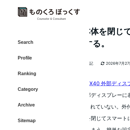
Counselor & Consultant
ThinkPad X40の本体を
ィスプレーを表示する。
Search
Profile
カテゴリー
大東 信仁（ものくろ）
2026年日記
2026年7月2
著
更新日
Ranking
者
先の記事に書いた「
ThinkPad X40 外部デ
Category
表示にする方法
」で無事に外部ディスプレーに
Archive
X40本体のLCDには何も表示されていない。
を使うので、本体の液晶部分を閉じてスマート
Sitemap
を閉じるとスリープになってしまう。簡単な設