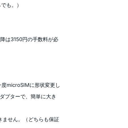
らでも。）
降は3150円の手数料が必
microSIMに形状変更し
はアダプターで、簡単に大き
きません。（どちらも保証