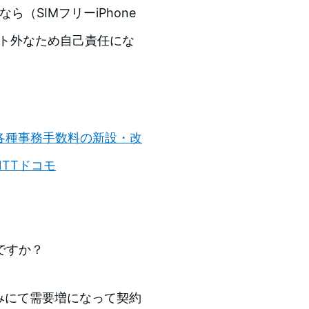
ら（SIMフリーiPhone
ポート外なため自己責任にな
。
 各種事務手数料の新設・改
NTTドコモ
ですか？
みにて需要増になって契約