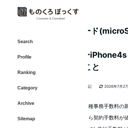
Counselor & Consultant
ドコモminiUIMカード(micr
に！ 12月1日から
Search
これからSIMフリーiPhone
Profile
なたが知っておくこと
Ranking
カテゴリー
大東 信仁（ものくろ）
2026年日記
2026年7月2
Category
著
更新日
者
Archive
2012年11月8日、ドコモが「各種事務手数料
表しました。2012年12月1日から契約手数料が値
Sitemap