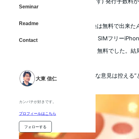
カード(以下、microSIMとします) 発行手数料が
Seminar
げになっています。
Readme
「えっ！?」microSIMへの交換は無料で出来
XiのSIMをmicroSIMへ交換し、SIMフリーiP
Contact
コモショップで交換したとき、無料でした。結局
うなるのか？まとめました。
お断り
”ブログでのネガティブな意見は控える”
大東 信仁
は感じるところがありました。
カンパチが好きです。
プロフィールはこちら
フォローする