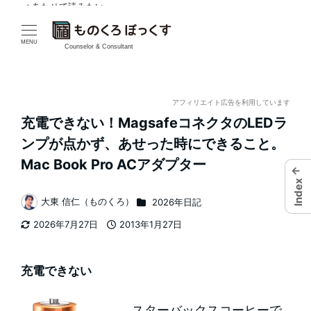
✓ あわせて読みたい
メ
イ
MENU
Counselor & Consultant
ン
コ
アフィリエイト広告を利用しています
充電できない！MagsafeコネクタのLEDラ
ン
ンプが点かず、あせった時にできること。
テ
Mac Book Pro ACアダプター
←
ン
Index
カテゴリー
大東 信仁（ものくろ）
2026年日記
著
ツ
2026年7月27日
2013年1月27日
者
更新日
投稿日
へ
移
充電できない
動
スターバックスコーヒーで