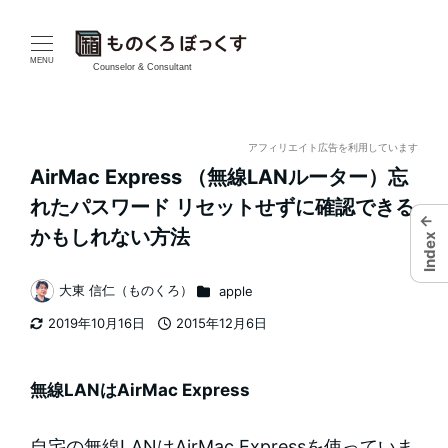
メ
イ
MENU
Counselor & Consultant
ン
コ
アフィリエイト広告を利用しています
AirMac Express （無線LANルーター）忘
ン
れたパスワード リセットせずに確認できる
←
テ
かもしれない方法
Index
ン
カテゴリー
大東 信仁（ものくろ）
apple
著
ツ
2019年10月16日
2015年12月6日
者
更新日
投稿日
へ
移
無線LANはAirMac Express
動
自宅の無線LANはAirMac Expressを使っていま