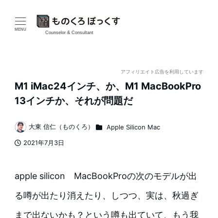
メ
イ
MENU
Counselor & Consultant
ン
コ
アフィリエイト広告を利用しています
M1 iMac24インチ、か、M1 MacBookPro
ン
13インチか、それが問題だ
テ
カテゴリー
大東 信仁（ものくろ）
Apple Silicon Mac
ン
著
2021年7月3日
者
ツ
投稿日
へ
apple silicon MacBookProの次のモデルが出
移
る噂が出たり消えたり、しつつ、実は、秋過ぎ
動
まで出ないかも？という噂も出ていて、もう我