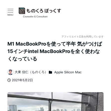
メ
イ
MENU
Counselor & Consultant
ン
コ
アフィリエイト広告を利用しています
M1 MacBookProを使って半年 気がつけば
ン
15インチintel MacBookProを全く使わな
テ
くなっている
ン
カテゴリー
大東 信仁（ものくろ）
Apple Silicon Mac
著
ツ
2021年5月2日
者
投稿日
へ
移
動