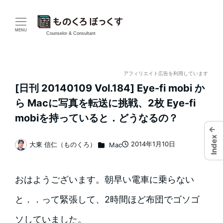
メ
イ
MENU
Counselor & Consultant
ン
コ
アフィリエイト広告を利用しています
[日刊 20140109 Vol.184] Eye-fi mobi か
ン
ら Macに写真を転送に挑戦、2枚 Eye-fi
テ
mobiを持っていると．どうなるの？
←
ン
Index
カテゴリー
2014年1月10日
大東 信仁（ものくろ）
Mac
投稿日
著
ツ
者
へ
おはようございます。朝早い電車に乗らない
移
と．．って緊張して、2時間ほど布団でゴソゴ
動
ソしていました。