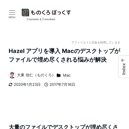
メ
イ
MENU
Counselor & Consultant
ン
コ
アフィリエイト広告を利用しています
Hazel アプリを導入 Macのデスクトップが
ン
ファイルで埋め尽くされる悩みが解決
←
テ
Index
カテゴリー
大東 信仁（ものくろ）
Mac
ン
著
2020年1月23日
2017年7月16日
者
ツ
更新日
投稿日
へ
移
動
大量のファイルでデスクトップが埋め尽くさ