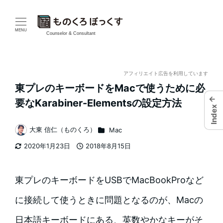
メ
イ
MENU
Counselor & Consultant
ン
コ
アフィリエイト広告を利用しています
東プレのキーボードをMacで使うために必
ン
←
要なKarabiner-Elementsの設定方法
Index
テ
カテゴリー
大東 信仁（ものくろ）
Mac
ン
著
2020年1月23日
2018年8月15日
者
ツ
更新日
投稿日
へ
東プレのキーボードをUSBでMacBookProなど
移
に接続して使うときに問題となるのが、Macの
動
日本語キーボードにある、英数やかなキーがそ