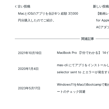
古い投稿
新しい投
MacとiOSのアプリを合計6つ 総額 37,000
【動画レビ
円分購入したのでご紹介。
for Ap
ACアダ
関連記事
MacBook Pro 【1分でわかる】 1
2021年10月19日
投稿日
mas-cli にてアプリをインストールしよ
2020年1月4日
投稿日
selector sent to とエラーが
Windows11をMacのBootca
2023年5月17日
投稿日
ートのチェック回避