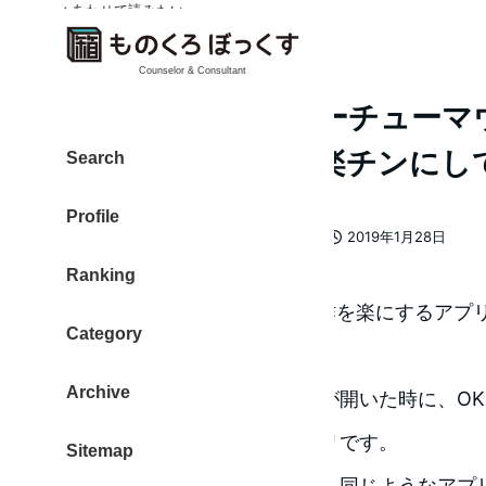
✓ あわせて読みたい
✓ あわせて読みたい
Counselor & Consultant
SteerMouse チューチュ
Macマウス操作を楽チンにし
Search
Profile
カテゴリー
大東 信仁（ものくろ）
Mac
2019年1月28日
著
投稿日
Ranking
者
Windows 95時代にマウス操作を楽にするアプ
Category
いうのがありました。
Archive
確認ダイアログのウィンドウが開いた時に、O
が、自動で動いてくれるアプリです。
Sitemap
ふっと思いまして、マックでも同じようなアプ