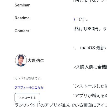
Seminar
てみたらありました。
Readme
SteerMouse（ステアーマウス）
です。
シェアウェアで、ライセンス価格は1,980円。
Contact
期限なく使うことができます。
メンテナンスも継続されており、 macOS 最新バ
応しています。
大東 信仁
シェアウェアなので、 ライセンス購入前に全機
できます。
カンパチが好きです。
ひとつ注意なのが、アプリをインストールした
プロフィールはこちら
通常だとランチパッドの画面にアプリが増えるのですが
フォローする
ランチパッドのアプリが並んでいる画面にアイ