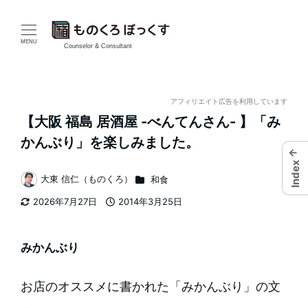
メ
イ
MENU
Counselor & Consultant
ン
コ
アフィリエイト広告を利用しています
【大阪 福島 居酒屋 -べんてんさん- 】「み
ン
かんぶり」を楽しみました。
←
テ
Index
カテゴリー
大東 信仁（ものくろ）
和食
ン
著
2026年7月27日
2014年3月25日
者
ツ
更新日
投稿日
へ
みかんぶり
移
お店のオススメに書かれた「みかんぶり」の文
動