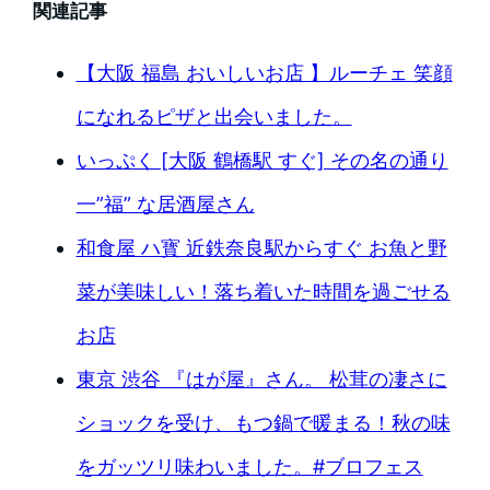
関連記事
【大阪 福島 おいしいお店 】ルーチェ 笑顔
になれるピザと出会いました。
いっぷく [大阪 鶴橋駅 すぐ] その名の通り
一”福” な居酒屋さん
和食屋 ハ寳 近鉄奈良駅からすぐ お魚と野
菜が美味しい！落ち着いた時間を過ごせる
お店
東京 渋谷 『はが屋』さん。 松茸の凄さに
ショックを受け、もつ鍋で暖まる！秋の味
をガッツリ味わいました。#ブロフェス