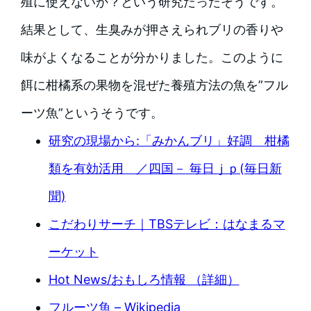
殖に使えないか？という研究だったそうです。
結果として、生臭みが押さえられブリの香りや
味がよくなることが分かりました。このように
餌に柑橘系の果物を混ぜた養殖方法の魚を”フル
ーツ魚”というそうです。
研究の現場から:「みかんブリ」好調 柑橘
類を有効活用 ／四国－ 毎日ｊｐ(毎日新
聞)
こだわりサーチ｜TBSテレビ：はなまるマ
ーケット
Hot News/おもしろ情報 （詳細）
フルーツ魚 – Wikipedia