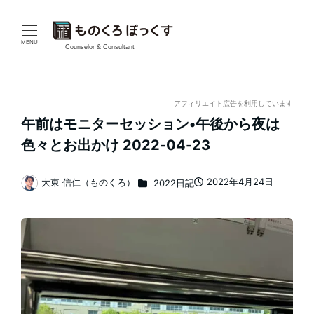
メ
イ
MENU
Counselor & Consultant
ン
コ
アフィリエイト広告を利用しています
午前はモニターセッション•午後から夜は
ン
色々とお出かけ 2022-04-23
テ
カテゴリー
2022年4月24日
大東 信仁（ものくろ）
2022日記
ン
投稿日
著
者
ツ
へ
移
動