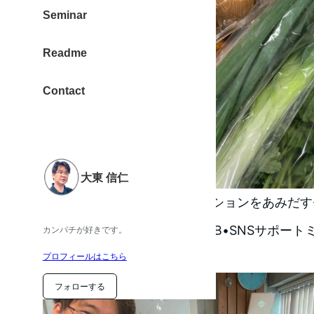
Seminar
Readme
Contact
大東 信仁
2022/12/09は、継続個別セッションをあみ
に行い、午後は、企業様のWEB•SNSサポート
カンパチが好きです。
いました。
プロフィールはこちら
フォローする