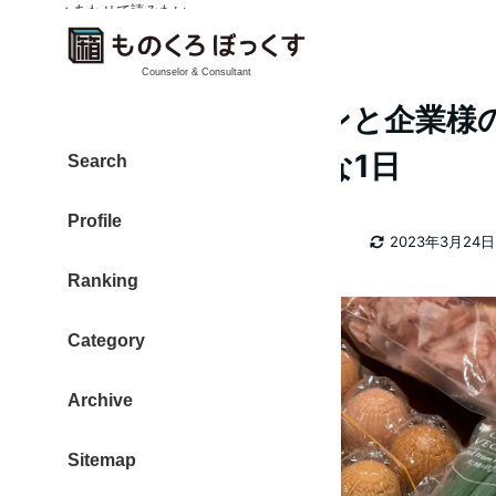
✓ あわせて読みたい
Counselor & Consultant
継続個別セッションと企業様のW
ートミーティングな1日
Search
Profile
カテゴリー
大東 信仁（ものくろ）
2022日記
2023年3月24日
著
更新日
Ranking
者
Category
Archive
Sitemap