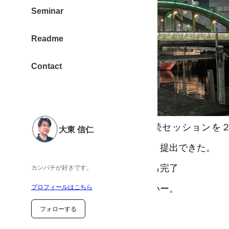
Seminar
Readme
Contact
WEBコンサルティングの継続セッションを
大東 信仁
年末調整の書類作成が完了し、提出できた。
そして、源泉徴収の税金納付も完了
カンパチが好きです。
年始のタスクがこなせて嬉しいー。
プロフィールはこちら
フォローする