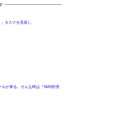
す
書く」タスクを見直し
惑メールが来る。そんな時は『SMS拒否