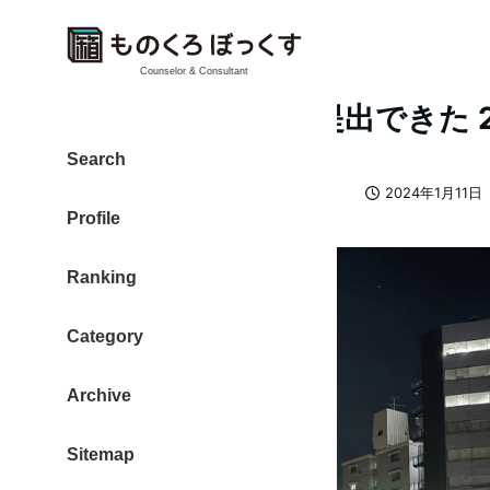
Counselor & Consultant
年末調整の書類を提出できた 202
Search
カテゴリー
大東 信仁（ものくろ）
2023日記
2024年1月11日
著
投稿日
Profile
者
Ranking
Category
Archive
Sitemap