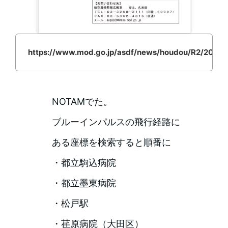
https://www.mod.go.jp/asdf/news/houdou/R2/20200
NOTAMでた。
ブルーインパルスの飛行経路に
ある座標を検索すると順番に
・都立駒込病院
・都立墨東病院
・松戸駅
・荏原病院（大田区）