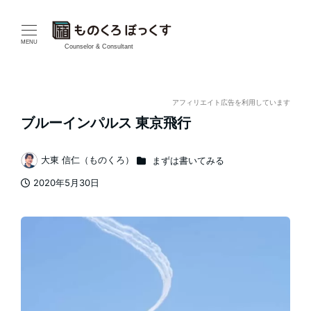
メ
イ
MENU
Counselor & Consultant
ン
コ
アフィリエイト広告を利用しています
ブルーインパルス 東京飛行
ン
テ
カテゴリー
大東 信仁（ものくろ）
まずは書いてみる
著
2020年5月30日
ン
者
投稿日
ツ
へ
移
動