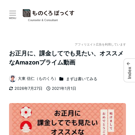
メ
イ
MENU
Counselor & Consultant
ン
コ
アフィリエイト広告を利用しています
お正月に、課金してでも見たい、オススメ
ン
なAmazonプライム動画
←
テ
Index
カテゴリー
大東 信仁（ものくろ）
まずは書いてみる
ン
著
2026年7月27日
2021年1月1日
者
ツ
更新日
投稿日
へ
移
動