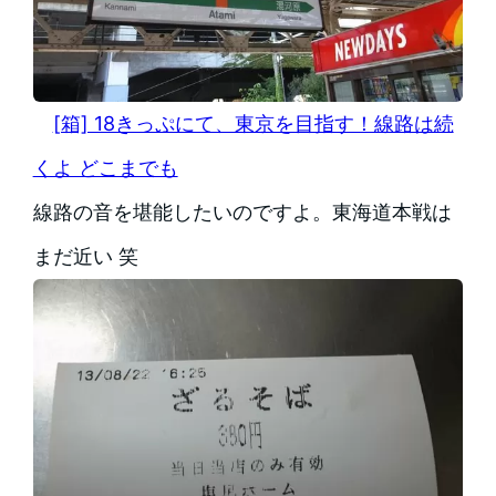
[箱] 18きっぷにて、東京を目指す！線路は続
くよ どこまでも
線路の音を堪能したいのですよ。東海道本戦は
まだ近い 笑