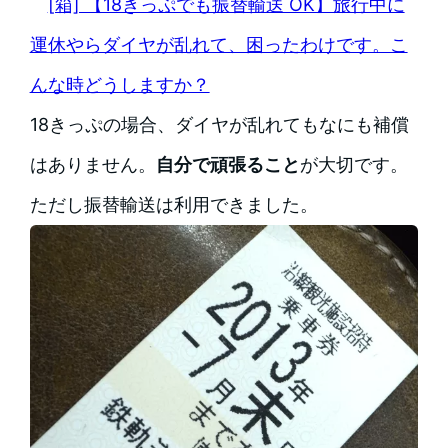
[箱] 【18きっぷでも振替輸送 OK】旅行中に
運休やらダイヤが乱れて、困ったわけです。こ
んな時どうしますか？
18きっぷの場合、ダイヤが乱れてもなにも補償
はありません。
自分で頑張ること
が大切です。
ただし振替輸送は利用できました。