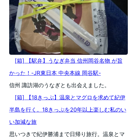
[箱] 【駅弁】うなぎ弁当 信州岡谷名物 が旨
かった！-JR東日本 中央本線 岡谷駅-
信州 諏訪湖のうなぎとも出会えました。
[箱] 【18きっぷ】温泉とマグロを求めて紀伊
半島を行く。18きっぷを20年以上楽しむ私のい
い加減な旅
思いつきで紀伊勝浦まで日帰り旅行。温泉とマ