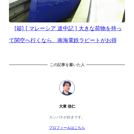
[箱] [ マレーシア 道中記 ] 大きな荷物を持っ
て関空へ行くなら、南海電鉄ラピートがお得
この記事を書いた人
大東 信仁
カンパチが好きです。
プロフィールはこちら