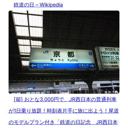
鉄道の日 – Wikipedia
[箱] おとな3,000円で、JR西日本の普通列車
が1日乗り放題！時刻表片手に旅に出よう！尾道
のモデルプラン付き「鉄道の日記念 JR西日本