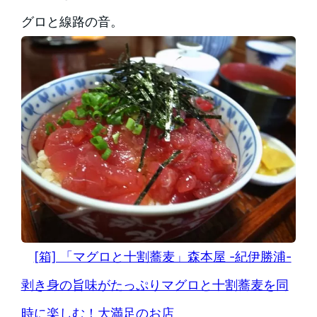
グロと線路の音。
[箱] 「マグロと十割蕎麦」森本屋 -紀伊勝浦-
剥き身の旨味がたっぷりマグロと十割蕎麦を同
時に楽しむ！大満足のお店