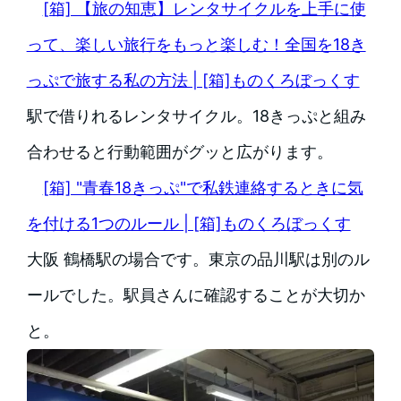
[箱] 【旅の知恵】レンタサイクルを上手に使
って、楽しい旅行をもっと楽しむ！全国を18き
っぷで旅する私の方法 | [箱]ものくろぼっくす
駅で借りれるレンタサイクル。18きっぷと組み
合わせると行動範囲がグッと広がります。
[箱] "青春18きっぷ"で私鉄連絡するときに気
を付ける1つのルール | [箱]ものくろぼっくす
大阪 鶴橋駅の場合です。東京の品川駅は別のル
ールでした。駅員さんに確認することが大切か
と。