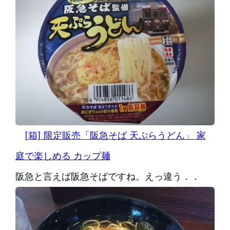
[箱] 限定販売「阪急そば 天ぷらうどん」 家
庭で楽しめる カップ麺
阪急と言えば阪急そばですね。えっ違う．．