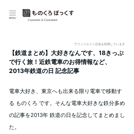
メ
イ
MENU
Counselor & Consultant
ン
コ
アフィリエイト広告を利用しています
【鉄道まとめ】大好きなんです、18きっぷ
ン
で行く旅！近鉄電車のお得情報など、
テ
2013年鉄道の日 記念記事
ン
電車大好き、東京へも出来る限り電車で移動す
ツ
る ものくろ です。そんな電車大好きな鉄分多め
へ
の記事を2013年 鉄道の日を記念してまとめまし
移
た。
動