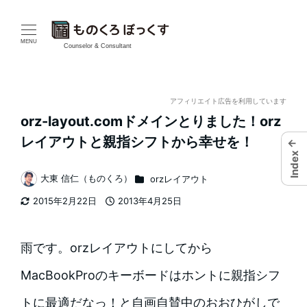
メ
イ
MENU
Counselor & Consultant
ン
コ
アフィリエイト広告を利用しています
orz-layout.comドメインとりました！orz
ン
レイアウトと親指シフトから幸せを！
←
テ
Index
カテゴリー
大東 信仁（ものくろ）
orzレイアウト
ン
著
2015年2月22日
2013年4月25日
者
ツ
更新日
投稿日
へ
雨です。orzレイアウトにしてから
移
MacBookProのキーボードはホントに親指シフ
動
トに最適だなっ！と自画自賛中のおおひがしで