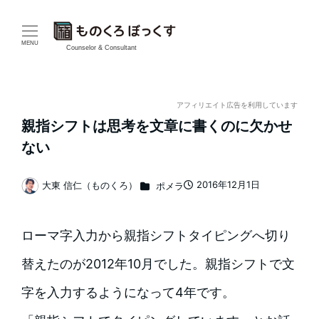
メ
イ
MENU
Counselor & Consultant
ン
コ
アフィリエイト広告を利用しています
親指シフトは思考を文章に書くのに欠かせ
ン
ない
テ
カテゴリー
2016年12月1日
大東 信仁（ものくろ）
ポメラ
ン
投稿日
著
者
ツ
ローマ字入力から親指シフトタイピングへ切り
へ
替えたのが2012年10月でした。親指シフトで文
移
字を入力するようになって4年です。
動