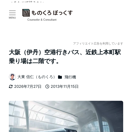
✓ あわせて読みたい
✓ あわせて読みたい
メ
イ
MENU
Counselor & Consultant
ン
コ
アフィリエイト広告を利用しています
大阪（伊丹）空港行きバス、近鉄上本町駅
ン
乗り場は二階です。
テ
カテゴリー
大東 信仁（ものくろ）
飛行機
ン
著
2026年7月27日
2013年11月15日
者
ツ
更新日
投稿日
へ
移
動