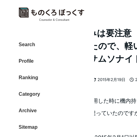
Counselor & Consultant
LCCの機内持ち込みは要注意
っ』とアウトだったので、軽
Search
クを探してみた（サムソナイ
Profile
Ranking
カテゴリー
大東 信仁（ものくろ）
LCC
2015年2月19日
著
更新日
投
者
Category
先日、LCCのJetStarさんを利用した時に機
Archive
超えていました。大丈夫って想っていたのですが
た。
Sitemap