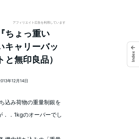
アフィリエイト広告を利用しています
 『ちょっ重い
いキャリーバッ
←
Index
トと無印良品）
2013年12月14日
稿日
内持ち込み荷物の重量制銀を
．．1kgのオーバーでし