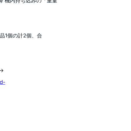
日以降 機内持ち込みの「重量
品1個の計2個、合
→
nd-