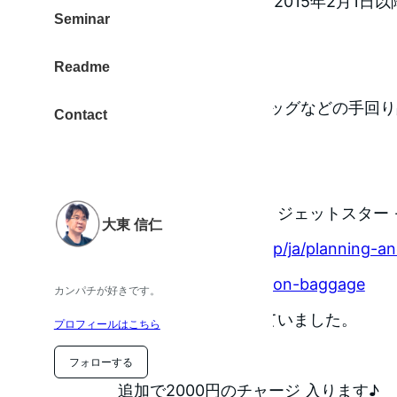
重要 : （2015年2月19日追記）2015年2月1
Seminar
制限」が変更になりました。
Readme
手荷物1個とハンドバッグなどの手回り
Contact
計7kgまで。
機内持込手荷物 | 手荷物 | ジェットスター 
大東 信仁
http://www.jetstar.com/jp/ja/planning-a
booking/baggage/carry-on-baggage
カンパチが好きです。
キャリーバックの重さを忘れていました。
プロフィールはこちら
フォローする
追加で2000円のチャージ 入ります♪