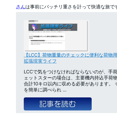
さん
は事前にバッチリ重さを計って快適な旅で
【LCC】荷物重量のチェックに便利な荷物用
拡張現実ライフ
LCCで気をつけなければならないのが、手
ェットスターの場合は、主要機内持込手荷物
合計10キロ以内に収める必要があります。
を簡単に調べられ …