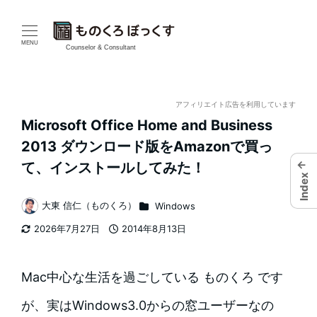
メ
イ
MENU
Counselor & Consultant
ン
コ
アフィリエイト広告を利用しています
Microsoft Office Home and Business
ン
2013 ダウンロード版をAmazonで買っ
テ
←
て、インストールしてみた！
Index
ン
カテゴリー
大東 信仁（ものくろ）
Windows
著
ツ
2026年7月27日
2014年8月13日
者
更新日
投稿日
へ
移
Mac中心な生活を過ごしている ものくろ です
動
が、実はWindows3.0からの窓ユーザーなの