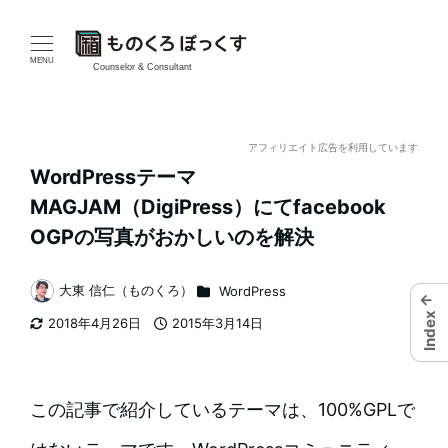
メ
イ
MENU
Counselor & Consultant
ン
コ
アフィリエイト広告を利用しています
WordPressテーマ
ン
MAGJAM（DigiPress）にてfacebook
テ
OGPの写真がおかしいのを解決
ン
カテゴリー
大東 信仁（ものくろ）
WordPress
←
著
ツ
Index
2018年4月26日
2015年3月14日
者
更新日
投稿日
へ
移
この記事で紹介しているテーマは、100%GPLで
動