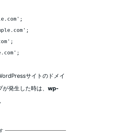
dPressサイトのドメイ
プが発生した時は、
wp-
。
す