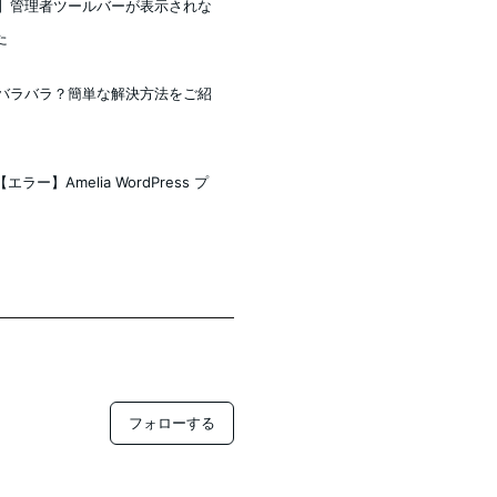
ss】管理者ツールバーが表示されな
た
順がバラバラ？簡単な解決方法をご紹
】Amelia WordPress プ
フォローする