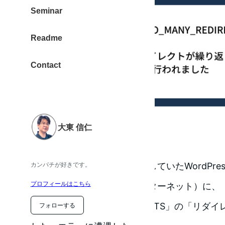
Seminar
Readme
Contact
大東 信仁
さくらインターネットに設置していたWordPre
カンパチが好きです。
プロフィールはこちら
業中（引越し先もさくらインターネット）に、
「ERR_TOO_MANY_REDIRECTS」の「
フォローする