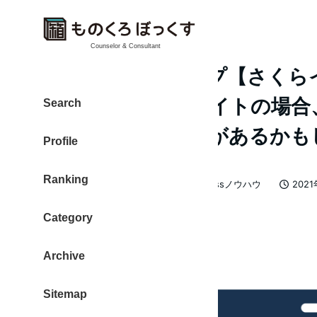
Counselor & Consultant
リダイレクトループ【さくら
ト】WordPressサイトの場合
Search
config.phpに原因があるか
Profile
Ranking
カテゴリー
大東 信仁（ものくろ）
WordPressノウハウ
202
著
投稿日
者
Category
Archive
Sitemap