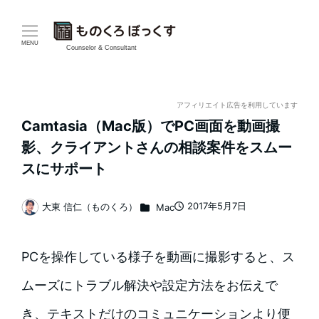
メ
イ
MENU
Counselor & Consultant
ン
コ
アフィリエイト広告を利用しています
Camtasia（Mac版）でPC画面を動画撮
ン
影、クライアントさんの相談案件をスムー
テ
スにサポート
ン
カテゴリー
2017年5月7日
大東 信仁（ものくろ）
Mac
投稿日
著
ツ
者
へ
PCを操作している様子を動画に撮影すると、ス
移
ムーズにトラブル解決や設定方法をお伝えで
動
き、テキストだけのコミュニケーションより便