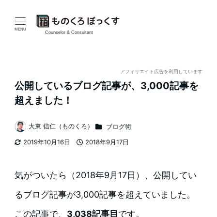
メ
イ
MENU
Counselor & Consultant
ン
コ
アフィリエイト広告を利用しています
公開しているブログ記事が、3,000記事を
ン
超えました！
テ
カテゴリー
大東 信仁（ものくろ）
ブログ術
ン
著
2019年10月16日
2018年9月17日
者
ツ
更新日
投稿日
へ
気がついたら（2018年9月17日）、公開してい
移
るブログ記事が3,000記事を超えていました。
動
この記事で、
3,038記事目
です。