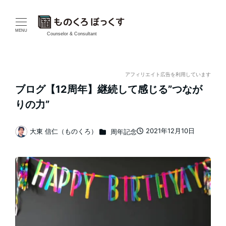
メ
イ
MENU
Counselor & Consultant
ン
コ
アフィリエイト広告を利用しています
ブログ【12周年】継続して感じる”つなが
ン
りの力”
テ
カテゴリー
2021年12月10日
大東 信仁（ものくろ）
周年記念
ン
投稿日
著
者
ツ
へ
移
動