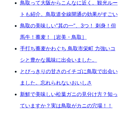
鳥取って大阪からこんなに近く。観光ルー
トも紹介。鳥取道全線開通の効果がすごい
鳥取の美味しい”其の一”、3つ！ 刺身！但
馬牛！蕎麦！［岩美・鳥取］
手打ち蕎麦かわぐち 鳥取市栄町 力強いコ
シと豊かな風味に出会いました。
とびっきりの甘さのイチゴに鳥取で出会い
ました。忘れられないおいしさ
新鮮で美味しい松葉ガニの見分け方？知っ
ていますか？実は鳥取がカニの穴場！！