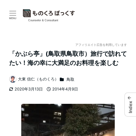
メ
イ
MENU
Counselor & Consultant
ン
コ
アフィリエイト広告を利用しています
「かぶら亭」(鳥取県鳥取市）旅行で訪れて
ン
たい！海の幸に大満足のお料理を楽しむ
テ
カテゴリー
大東 信仁（ものくろ）
鳥取
ン
著
2020年3月13日
2014年4月9日
者
ツ
更新日
投稿日
←
Index
へ
移
動