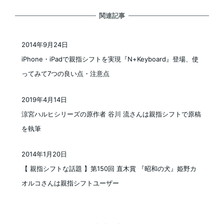
関連記事
2014年9月24日
投稿日
iPhone・iPadで親指シフトを実現『N+Keyboard』登場、使
ってみて7つの良い点・注意点
2019年4月14日
投稿日
涼宮ハルヒシリーズの原作者 谷川 流さんは親指シフトで原稿
を執筆
2014年1月20日
投稿日
【 親指シフトな話題 】第150回 直木賞 『昭和の犬』姫野カ
オルコさんは親指シフトユーザー