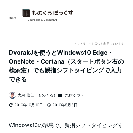
メ
イ
MENU
Counselor & Consultant
ン
コ
アフィリエイト広告を利用しています
DvorakJを使うとWindows10 Edge・
ン
OneNote・Cortana（スタートボタン右の
テ
検索窓）でも親指シフトタイピングで入力
できる
ン
ツ
カテゴリー
大東 信仁（ものくろ）
親指シフト
著
へ
2019年10月16日
2016年5月5日
者
更新日
投稿日
移
Windows10の環境で、親指シフトタイピングす
動