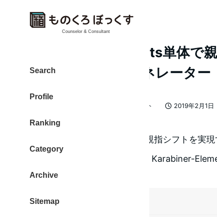
Counselor & Consultant
Karabiner-Elements単
ァイルを作るジェネレーター
Search
Profile
カテゴリー
大東 信仁（ものくろ）
親指シフト
2019年2月1日
著
投稿日
Ranking
者
Karabiner-Elements
のみで、親指シフトを実現
Category
するジェネレーターがあると、Karabiner-Ele
Archive
ら教えていただきました。
Sitemap
目次