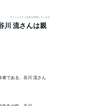
アフィリエイト広告を利用しています
谷川 流さんは親
日
作者である、谷川 流さん
川先生の机。谷川