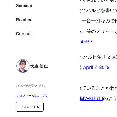
Seminar
先生は親指シフト入力でハルヒを書い
Readme
親指シフトは、速い、一音一打なので
然な感じで入力出来る、等のメリット
Contact
pic.twitter.com/F7iIp4eBIS
— あかぎぽんぬ＠祝・ハルヒ角川文庫
大東 信仁
(@tone_neko_neko_)
April 7, 2019
カンパチが好きです。
原稿を、
親指シフト
で執筆されていることがわ
プロフィールはこちら
使われているキーボードは、
FMV-KB613
のよ
フォローする