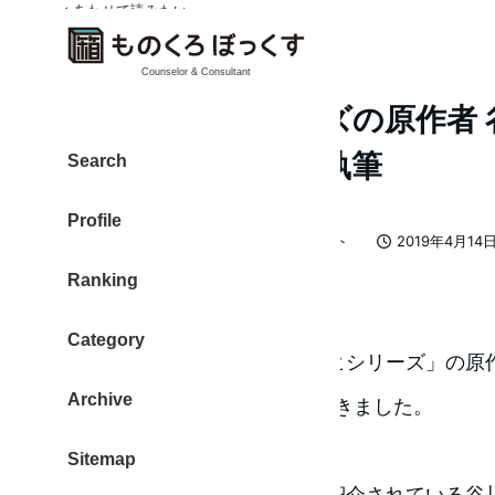
✓ あわせて読みたい
Counselor & Consultant
涼宮ハルヒシリーズの原作者 
指シフトで原稿を執筆
Search
Profile
カテゴリー
大東 信仁（ものくろ）
親指シフト
2019年4月14
著
投稿日
Ranking
者
Twitterで知った情報です。
Category
人気ライトノベル「涼宮ハルヒシリーズ」の原
Archive
の執筆環境がTwitterで流れてきました。
Sitemap
涼宮ハルヒの秘話で紹介されている谷