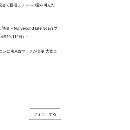
親会で親指シフトへの愛を叫んだ1
No Second Life 3daysブ
年10月12日）-
Sur】アイコンに南京錠マークが表示 大丈夫
フォローする