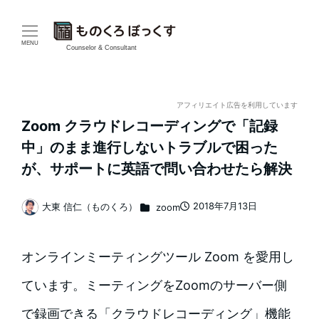
メ
イ
MENU
Counselor & Consultant
ン
コ
アフィリエイト広告を利用しています
Zoom クラウドレコーディングで「記録
ン
中」のまま進行しないトラブルで困った
テ
が、サポートに英語で問い合わせたら解決
ン
カテゴリー
2018年7月13日
大東 信仁（ものくろ）
zoom
投稿日
著
ツ
者
へ
オンラインミーティングツール Zoom を愛用し
移
ています。ミーティングをZoomのサーバー側
動
で録画できる「クラウドレコーディング」機能