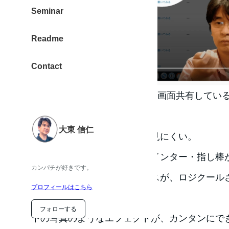
Seminar
Readme
Contact
Zoomのオンライン講座にて、画面共有してい
を伝えるのが、意外と難しい。
大東 信仁
マウスカーソルは、小さくて見にくい。
リアルだったら、レーザーポインター・指し棒
カンパチが好きです。
そんな時に、使えるのデバイスが、ロジクール
プロフィールはこちら
「Spotlight」
フォローする
下の写真のようなエフェクトが、カンタンにで