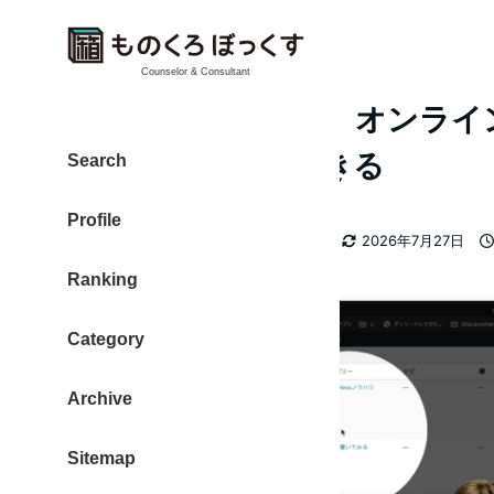
Counselor & Consultant
Spotlight【Zoom】オン
ーポインターができる
Search
Profile
カテゴリー
大東 信仁（ものくろ）
zoom
2026年7月27日
著
更新日
投
Ranking
者
Category
Archive
Sitemap