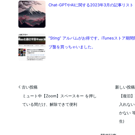
Chat-GPTやAIに関する2023年3月の記事リ
”Sting” アルバムがお得です。iTunesスト
ブ盤を買っちゃいました。
古い投稿
新しい投
ミュート中【Zoom】スペースキー を押し
【復旧】
ている間だけ、解除できて便利
入れない
かない 等
生)