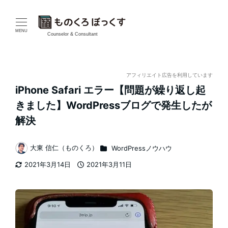
メ
イ
MENU
Counselor & Consultant
ン
コ
アフィリエイト広告を利用しています
iPhone Safari エラー【問題が繰り返し起
ン
きました】WordPressブログで発生したが
テ
解決
ン
カテゴリー
大東 信仁（ものくろ）
WordPressノウハウ
著
ツ
2021年3月14日
2021年3月11日
者
更新日
投稿日
へ
移
動