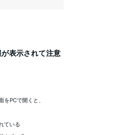
報が表示されて注意
面をPCで開くと、
れている