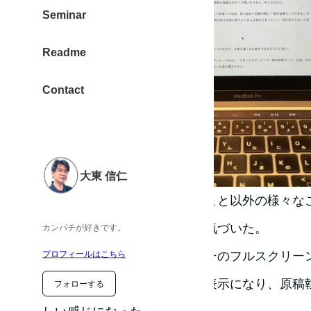
Seminar
Readme
Contact
大東 信仁
ブログ記事書くときに、書くこと以外の様々な
意外と集中していない自分に気づいた。
カンパチが好きです。
”集中執筆モード” + ブラウザーのフルスクリ
プロフィールはこちら
っ白な画面に文字のみの画面表示になり、原稿
フォローする