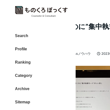
Counselor & Consultant
ブログ記事を書くのに”集中執
感じ（WordPress）
Search
Profile
カテゴリー
大東 信仁（ものくろ）
WordPressノウハウ
202
著
投稿日
Ranking
者
Category
Archive
Sitemap