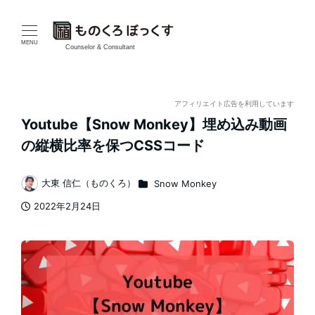
メ
イ
MENU
Counselor & Consultant
ン
コ
アフィリエイト広告を利用しています
Youtube【Snow Monkey】埋め込み動画
ン
の縦横比率を保つCSSコード
テ
カテゴリー
大東 信仁（ものくろ）
Snow Monkey
ン
著
2022年2月24日
者
ツ
投稿日
へ
移
動