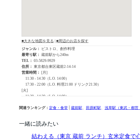
関連ランキング：
定食・食堂
|
蔵前駅
、
田原町駅
、
浅草駅（東武・都営
一緒に読みたい
結わえる（東京 蔵前 ランチ）玄米定食で