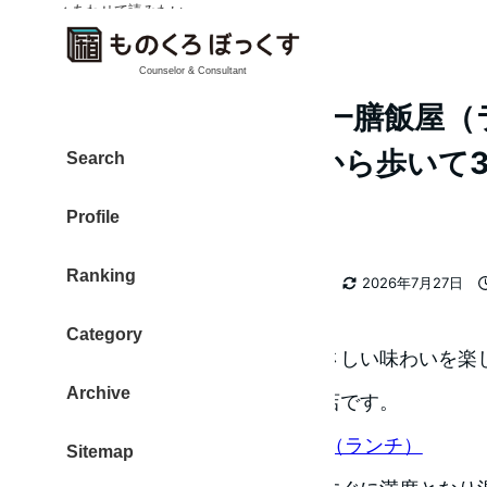
✓ あわせて読みたい
✓ あわせて読みたい
Counselor & Consultant
結わえる本店さん 一膳飯屋（ラ
田川のそば蔵前駅から歩いて
Search
らしいお店
Profile
Ranking
カテゴリー
大東 信仁（ものくろ）
ランチ
2026年7月27日
著
更新日
者
Category
ちょっと体にいいものを、やさしい味わいを楽
Archive
訪れたくなるのがこちらのお店です。
結わえる本店 一膳飯屋（ランチ）
Sitemap