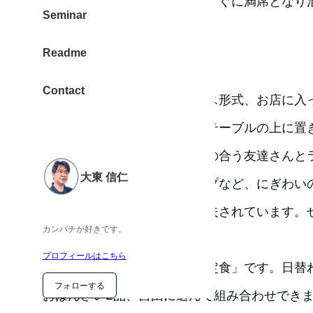
ランチタイムは人気があり、すぐに満席となり
Seminar
店です。
Readme
ランチタイムはすぐに満席
Contact
ランチタイムはセルフサービス形式、お店に入
脇にある「札」を手にして、テーブルの上に置
ら美味しいを味わったり、気の合う友達さんと
大東 信仁
子さん連れのお母さんグループなど、にぎわい
確保します。この札もひと工夫されています。
カンパチが好きです。
なってください。
プロフィールはこちら
お気に入りなのが「ハレ箱膳定食」です。日替
フォローする
おばんさい2品、自由に選んで組み合わせでき